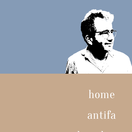
home
antifa